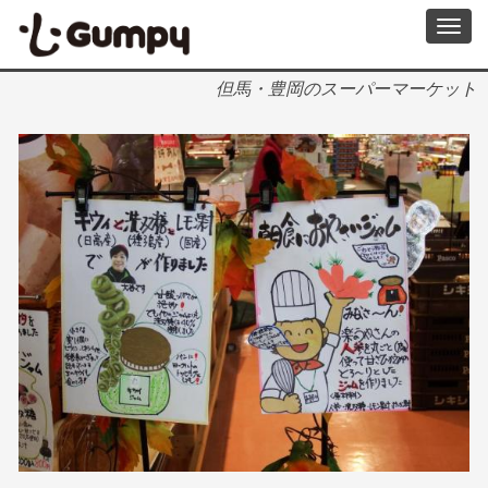
メ
Toggl
イ
navig
ン
コ
但馬・豊岡のスーパーマーケット
ン
テ
ン
ツ
に
移
動