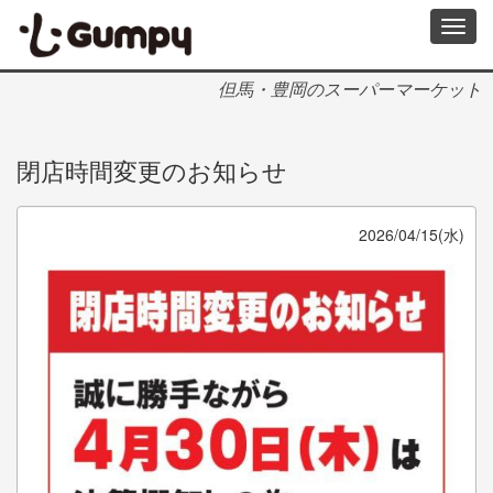
メ
Toggl
イ
navig
ン
コ
但馬・豊岡のスーパーマーケット
ン
テ
ン
閉店時間変更のお知らせ
ツ
に
移
動
2026/04/15(水)