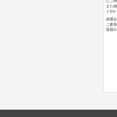
にご用
また抽
ト3ポ
抽選会
ご参加
皆様の