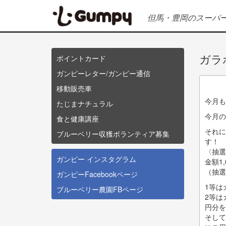
メ
イ
但馬・豊岡のスーパ
ン
コ
ン
テ
ガラ
ポイントカード
side
ン
menu
ガンピーレター/ガンピー通信
ツ
に
移動販売車
移
今月も
たじまナチュラル
動
今月の
食と健康講座
それに
ブルーベリー収獲ボランティア募集
す！
〈抽選
ガンピー インスタグラム
金額1
Facebook
（抽選
pages
ガンピーFacebookページ
1等は
ブルーベリー農園FBページ
2等は
円分を
そして