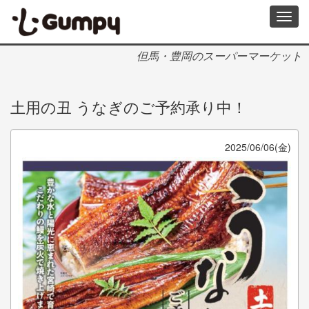
メ
Toggl
イ
navig
ン
コ
但馬・豊岡のスーパーマーケット
ン
テ
ン
土用の丑 うなぎのご予約承り中！
ツ
に
移
動
2025/06/06(金)