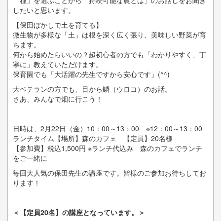
「種」を選ぶことから「持続可能な農とは」のお話しをお聞き
したいと思います。
【保田ぼかしで土を育てる】
微生物が多様な「土」は根を深く広く張り、美味しい野菜が育
ちます。
何から始めたらいいの？超初心者の方でも「わかりやすく、丁
寧に」教えていただけます。
保育園でも「大活躍の先生ですから安心です」(^^)
大ベテランの方でも、目から鱗（ウロコ）のお話。
さあ、みんなで畑に行こう！
日時は、2月22日（金）10：00～13：00 ※12：00～13：00
ランチタイム【場所】森のカフェ 【定員】20名様
【参加費】税込1,500円 ※ランチ代込み 森のカフェでランチ
をご一緒に
毎回大人気の保田先生の講座です。皆様のご参加お待ちしてお
ります！
＜【定員20名】の講座となっています。＞