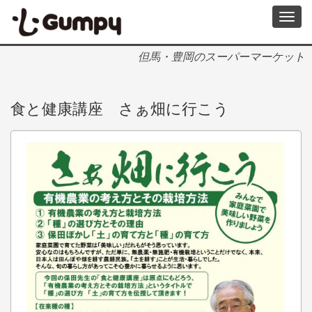
メ
Toggl
イ
navig
ン
コ
但馬・豊岡のスーパーマーケット
ン
テ
ン
食と健康講座 さぁ畑に行こう
ツ
に
移
動