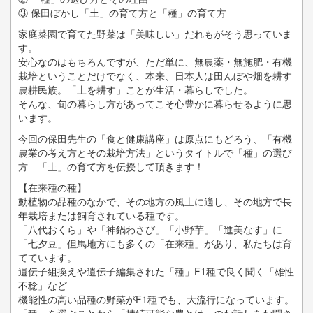
③ 保田ぼかし「土」の育て方と「種」の育て方
家庭菜園で育てた野菜は「美味しい」だれもがそう思っていま
す。
安心なのはもちろんですが、ただ単に、無農薬・無施肥・有機
栽培ということだけでなく、本来、日本人は田んぼや畑を耕す
農耕民族。「土を耕す」ことが生活・暮らしでした。
そんな、旬の暮らし方があってこそ心豊かに暮らせるように思
います。
今回の保田先生の「食と健康講座」は原点にもどろう、「有機
農業の考え方とその栽培方法」というタイトルで「種」の選び
方 「土」の育て方を伝授して頂きます！
【在来種の種】
動植物の品種のなかで、その地方の風土に適し、その地方で長
年栽培または飼育されている種です。
「八代おくら」や「神鍋わさび」「小野芋」「進美なす」に
「七夕豆」但馬地方にも多くの「在来種」があり、私たちは育
てています。
遺伝子組換えや遺伝子編集された「種」F1種で良く聞く「雄性
不稔」など
機能性の高い品種の野菜がF1種でも、大流行になっています。