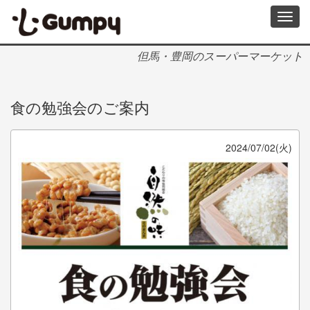
メ
Toggl
イ
navig
ン
コ
但馬・豊岡のスーパーマーケット
ン
テ
ン
食の勉強会のご案内
ツ
に
移
動
2024/07/02(火)