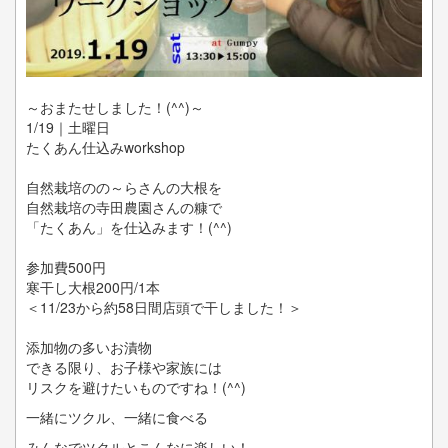
～おまたせしました！(^^)～
1/19｜土曜日
たくあん仕込みworkshop
自然栽培のの～らさんの大根を
自然栽培の寺田農園さんの糠で
「たくあん」を仕込みます！(^^)
参加費500円
寒干し大根200円/1本
＜11/23から約58日間店頭で干しました！＞
添加物の多いお漬物
できる限り、お子様や家族には
リスクを避けたいものですね！(^^)
一緒にツクル、一緒に食べる
みんなでツクルとこんなに楽しい！