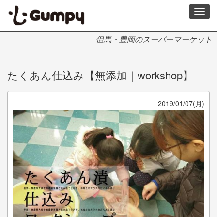
メ
Toggl
イ
navig
ン
コ
但馬・豊岡のスーパーマーケット
ン
テ
ン
たくあん仕込み【無添加｜workshop】
ツ
に
移
動
2019/01/07(月)